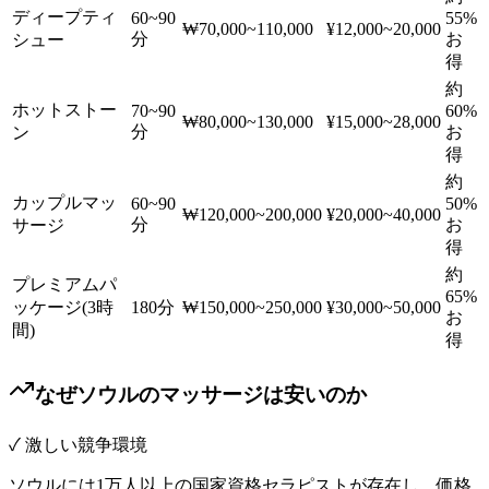
ディープティ
60~90
55%
₩70,000~110,000
¥12,000~20,000
分
お
シュー
得
約
ホットストー
70~90
60%
₩80,000~130,000
¥15,000~28,000
分
お
ン
得
約
カップルマッ
60~90
50%
₩120,000~200,000
¥20,000~40,000
分
お
サージ
得
約
プレミアムパ
65%
ッケージ(3時
180分
₩150,000~250,000
¥30,000~50,000
お
間)
得
なぜソウルのマッサージは安いのか
✓ 激しい競争環境
ソウルには1万人以上の国家資格セラピストが存在し、価格