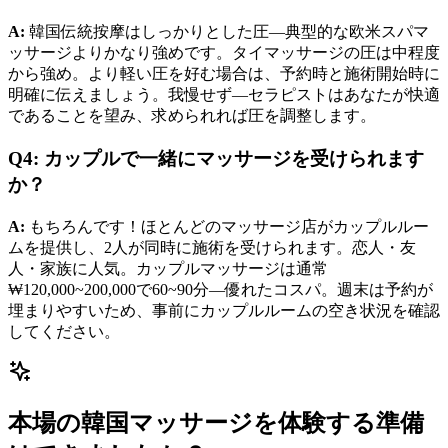
A:
韓国伝統按摩はしっかりとした圧—典型的な欧米スパマ
ッサージよりかなり強めです。タイマッサージの圧は中程度
から強め。より軽い圧を好む場合は、予約時と施術開始時に
明確に伝えましょう。我慢せず—セラピストはあなたが快適
であることを望み、求められれば圧を調整します。
Q4: カップルで一緒にマッサージを受けられます
か？
A:
もちろんです！ほとんどのマッサージ店がカップルルー
ムを提供し、2人が同時に施術を受けられます。恋人・友
人・家族に人気。カップルマッサージは通常
₩120,000~200,000で60~90分—優れたコスパ。週末は予約が
埋まりやすいため、事前にカップルルームの空き状況を確認
してください。
本場の韓国マッサージを体験する準備