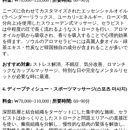
料金:
₩70,000~120,000 |
所要時間:
60~90分
ニーズに合わせてカスタマイズされたエッセンシャルオイル
(ラベンダー=リラックス、ユーカリ=エネルギー、ローズ=気
分向上)を使用したスウェーデン式マッサージ。セラピスト
は中程度の圧で長く流れるようなストロークを行い、アロマ
オイルが肌から吸収され、香りを吸入することで心理的効果
を得ます。ソウルのアロマセラピーには高麗人参オイル・緑
茶エキス・竹炭など韓国独自の成分が含まれることが多いで
す。
おすすめ対象:
ストレス解消、不眠症、気分改善、ロマンチ
ックなカップルマッサージ。特別な日や完全なメンタルリセ
ットが必要な時に最適。
4. ディープティシュー・スポーツマッサージ(스포츠 마사지)
料金:
₩70,000~110,000 |
所要時間:
60~90分
深部筋層と結合組織をターゲットにした集中的な施術。セラ
ピストはゆっくりとしたストロークと問題エリアへの直接圧
を使い、瘢痕組織を分解し、慢性的な筋肉の緊張を解放し、