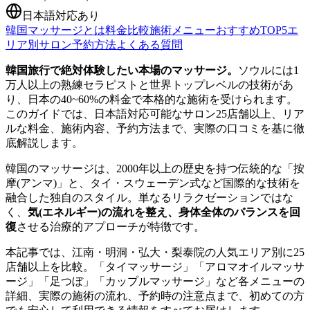
日本語対応あり
韓国マッサージとは
料金比較
施術メニュー
おすすめTOP5
エ
リア別サロン
予約方法
よくある質問
韓国旅行で絶対体験したい本場のマッサージ。
ソウルには1
万人以上の熟練セラピストと世界トップレベルの技術があ
り、日本の40~60%の料金で本格的な施術を受けられます。
このガイドでは、日本語対応可能なサロン25店舗以上、リア
ルな料金、施術内容、予約方法まで、実際の口コミを基に徹
底解説します。
韓国のマッサージは、2000年以上の歴史を持つ伝統的な「按
摩(アンマ)」と、タイ・スウェーデン式など国際的な技術を
融合した独自のスタイル。単なるリラクゼーションではな
く、
気(エネルギー)の流れを整え、身体全体のバランスを回
復
させる治療的アプローチが特徴です。
本記事では、江南・明洞・弘大・梨泰院の人気エリア別に25
店舗以上を比較。「タイマッサージ」「アロマオイルマッサ
ージ」「足つぼ」「カップルマッサージ」など各メニューの
詳細、実際の施術の流れ、予約時の注意点まで、初めての方