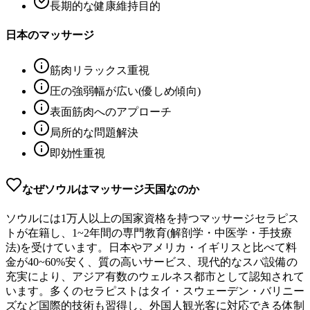
長期的な健康維持目的
日本のマッサージ
筋肉リラックス重視
圧の強弱幅が広い(優しめ傾向)
表面筋肉へのアプローチ
局所的な問題解決
即効性重視
なぜソウルはマッサージ天国なのか
ソウルには1万人以上の国家資格を持つマッサージセラピス
トが在籍し、1~2年間の専門教育(解剖学・中医学・手技療
法)を受けています。日本やアメリカ・イギリスと比べて料
金が40~60%安く、質の高いサービス、現代的なスパ設備の
充実により、アジア有数のウェルネス都市として認知されて
います。多くのセラピストはタイ・スウェーデン・バリニー
ズなど国際的技術も習得し、外国人観光客に対応できる体制