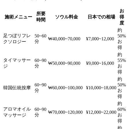
お
所要
施術メニュー
ソウル料金
日本での相場
得
時間
度
約
足つぼリフレ
50~60
50%
₩40,000~70,000
¥7,000~12,000
分
お
クソロジー
得
約
タイマッサー
60~90
55%
₩50,000~90,000
¥9,000~16,000
分
お
ジ
得
約
60~90
50%
韓国伝統按摩
₩60,000~100,000
¥10,000~18,000
分
お
得
約
アロマオイル
60~90
60%
₩70,000~120,000
¥12,000~22,000
分
お
マッサージ
得
約