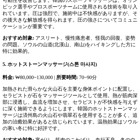
可動性を改善します。韓国のスポーツマッサージは、オリン
ピック選手やプロスポーツチームに使用される技術を取り入
れています。圧は強烈で、施術中は不快感がありますが、そ
の後大きな解放感を得られます。圧の強さについてコミュニ
ケーションが重要です。
おすすめ対象:
アスリート、慢性痛患者、怪我の回復、姿勢
の問題。ソウルの山道(北漢山、南山)をハイキングした方に
特に効果的。
5. ホットストーンマッサージ(스톤 마사지)
料金:
₩80,000~130,000 |
所要時間:
70~90分
加熱された滑らかな火山石を主要な身体ポイントに配置し、
セラピストが石をマッサージツールとして使用。熱が筋肉深
部に浸透し、血流を増加させ、セラピストが不快感を与えず
に深く施術できるようにします。韓国のホットストーンマッ
サージは済州島の火山石や翡翠石を使用することが多く、追
加の治癒効果があると信じられています。温熱効果はソウル
の寒い冬に特に好評です。
おすすめ対象:
寒がり、筋肉のこわばり、血行不良、冬のウ