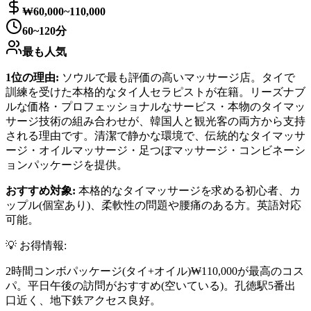
₩60,000~110,000
60~120分
最も人気
1位の理由:
ソウルで最も評価の高いマッサージ店。タイで
訓練を受けた本格的なタイ人セラピストが在籍。リーズナブ
ルな価格・プロフェッショナルなサービス・本物のタイマッ
サージ技術の組み合わせが、韓国人と観光客の両方から支持
される理由です。清潔で静かな環境で、伝統的なタイマッサ
ージ・オイルマッサージ・足つぼマッサージ・コンビネーシ
ョンパッケージを提供。
おすすめ対象:
本格的なタイマッサージを求める初心者、カ
ップル(個室あり)、柔軟性の問題や腰痛のある方。英語対応
可能。
💡 お得情報:
2時間コンボパッケージ(タイ+オイル)₩110,000が最高のコス
パ。平日午後の訪問がおすすめ(空いている)。孔徳駅5番出
口近く、地下鉄アクセス良好。