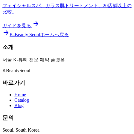
フェイシャルスパ、ガラス肌トリートメント、20店舗以上の
比較。
ガイドを見る
K-Beauty Seoulホームへ戻る
소개
서울 K-뷰티 전문 예약 플랫폼
K
Beauty
Seoul
바로가기
Home
Catalog
Blog
문의
Seoul, South Korea