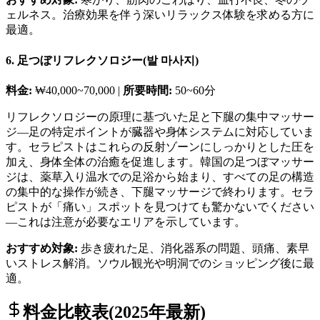
ェルネス。治療効果を伴う深いリラックス体験を求める方に
最適。
6. 足つぼリフレクソロジー(발 마사지)
料金:
₩40,000~70,000 |
所要時間:
50~60分
リフレクソロジーの原理に基づいた足と下腿の集中マッサー
ジ—足の特定ポイントが臓器や身体システムに対応していま
す。セラピストはこれらの反射ゾーンにしっかりとした圧を
加え、身体全体の治癒を促進します。韓国の足つぼマッサー
ジは、薬草入り温水での足浴から始まり、すべての足の構造
の集中的な操作が続き、下腿マッサージで終わります。セラ
ピストが「痛い」スポットを見つけても驚かないでください
—これは注意が必要なエリアを示しています。
おすすめ対象:
歩き疲れた足、消化器系の問題、頭痛、素早
いストレス解消。ソウル観光や明洞でのショッピング後に最
適。
料金比較表(2025年最新)