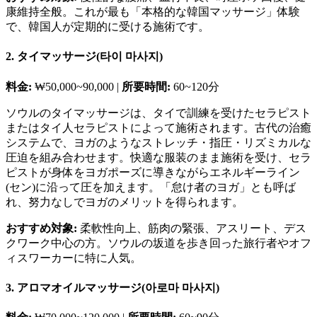
康維持全般。これが最も「本格的な韓国マッサージ」体験
で、韓国人が定期的に受ける施術です。
2. タイマッサージ(타이 마사지)
料金:
₩50,000~90,000 |
所要時間:
60~120分
ソウルのタイマッサージは、タイで訓練を受けたセラピスト
またはタイ人セラピストによって施術されます。古代の治癒
システムで、ヨガのようなストレッチ・指圧・リズミカルな
圧迫を組み合わせます。快適な服装のまま施術を受け、セラ
ピストが身体をヨガポーズに導きながらエネルギーライン
(セン)に沿って圧を加えます。「怠け者のヨガ」とも呼ば
れ、努力なしでヨガのメリットを得られます。
おすすめ対象:
柔軟性向上、筋肉の緊張、アスリート、デス
クワーク中心の方。ソウルの坂道を歩き回った旅行者やオフ
ィスワーカーに特に人気。
3. アロマオイルマッサージ(아로마 마사지)