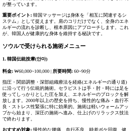
が整っています。
重要ポイント:
韓国マッサージは身体を「相互に関連するシ
ステム」として捉えます。肩のコリだけでなく、全身のエネ
ルギーの流れを診断し、根本原因にアプローチします。これ
が、韓国人が健康的な身体を維持する秘訣です。
ソウルで受けられる施術メニュー
1. 韓国伝統按摩(안마)
料金:
₩60,000~100,000 |
所要時間:
60~90分
指圧・関節調整・深部組織療法を経絡(エネルギーの通り道)
に沿って行う伝統的施術。セラピストは手・肘・時には足を
使ってしっかりとした圧を加え、エネルギーのブロックを解
放します。2000年以上の歴史を持ち、慢性的な痛み・血行不
良・ストレス性緊張に特に効果的。施術は軽いウォームアッ
プから始まり、深圧の施術へ進み、仕上げのリラックス技法
で終わります。
おすすめ対象:
慢性的な腰痛、血行不良、時差ボケ回復、健