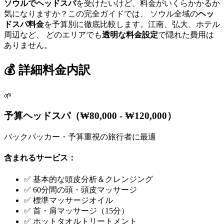
ソウルでヘッドスパ
を受けたいけど、料金がいくらかかるか
気になりますか？この完全ガイドでは、 ソウル全域の
ヘッ
ドスパ料金
を予算別に徹底比較します。江南、弘大、ホテル
周辺など、 どのエリアでも
透明な料金設定
で隠れた費用は
ありません。
💰 詳細料金内訳
🌱
予算ヘッドスパ（₩80,000 - ₩120,000）
バックパッカー・予算重視の旅行者に最適
含まれるサービス：
✅ 基本的な頭皮分析＆クレンジング
✅ 60分間の頭・頭皮マッサージ
✅ 標準マッサージオイル
✅ 首・肩マッサージ（15分）
✅ ホットタオルトリートメント