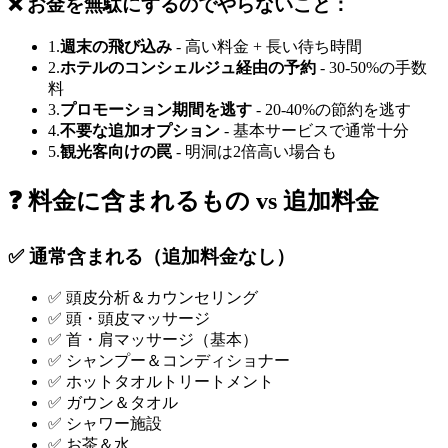
❌ お金を無駄にするのでやらないこと：
1.
週末の飛び込み
- 高い料金 + 長い待ち時間
2.
ホテルのコンシェルジュ経由の予約
- 30-50%の手数
料
3.
プロモーション期間を逃す
- 20-40%の節約を逃す
4.
不要な追加オプション
- 基本サービスで通常十分
5.
観光客向けの罠
- 明洞は2倍高い場合も
❓ 料金に含まれるもの vs 追加料金
✅ 通常含まれる（追加料金なし）
✅ 頭皮分析＆カウンセリング
✅ 頭・頭皮マッサージ
✅ 首・肩マッサージ（基本）
✅ シャンプー＆コンディショナー
✅ ホットタオルトリートメント
✅ ガウン＆タオル
✅ シャワー施設
✅ お茶＆水