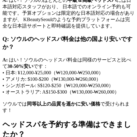
A:
はい！ソウルのほとんどの
中級＆高級ヘッドスパ
には日
本語対応スタッフがおり、 日本語でのオンライン予約も可
能です。予算オプションは限定的な日本語対応の場合があり
ますが、 KBeautySeoulのような予約プラットフォームは完
全な日本語サポートと即時確認を提供しています。
Q: ソウルのヘッドスパ料金は他の国より安いです
か？
A:
はい！ソウルのヘッドスパ料金は同様のサービスと比べ
て
30-50%安い
です：
• 日本: ¥12,000-¥25,000（₩120,000-₩250,000）
• アメリカ: $100-$200（₩130,000-₩260,000）
• シンガポール: S$120-$250（₩120,000-₩250,000）
• オーストラリア: A$150-$300（₩130,000-₩260,000）
ソウルでは
同等以上の品質を遥かに安い価格
で受けられま
す！
ヘッドスパを予約する準備はできまし
たか？