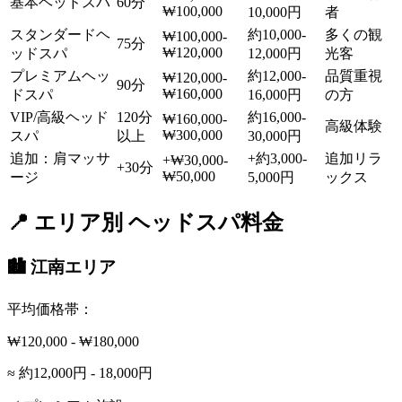
基本ヘッドスパ
60分
₩100,000
10,000円
者
スタンダードヘ
約10,000-
多くの観
₩100,000-
75分
₩120,000
ッドスパ
12,000円
光客
プレミアムヘッ
約12,000-
品質重視
₩120,000-
90分
₩160,000
ドスパ
16,000円
の方
VIP/高級ヘッド
120分
約16,000-
₩160,000-
高級体験
₩300,000
スパ
以上
30,000円
追加：肩マッサ
+約3,000-
追加リラ
+₩30,000-
+30分
₩50,000
ージ
5,000円
ックス
📍 エリア別 ヘッドスパ料金
🏙️ 江南エリア
平均価格帯：
₩120,000 - ₩180,000
≈ 約12,000円 - 18,000円